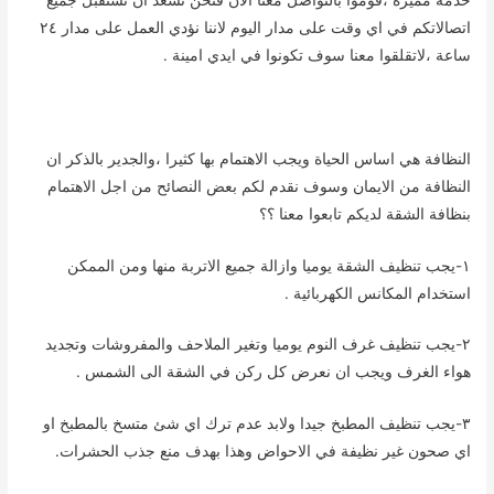
اتصالاتكم في اي وقت على مدار اليوم لاننا نؤدي العمل على مدار ٢٤
ساعة ،لاتقلقوا معنا سوف تكونوا في ايدي امينة .
النظافة هي اساس الحياة ويجب الاهتمام بها كثيرا ،والجدير بالذكر ان
النظافة من الايمان وسوف نقدم لكم بعض النصائح من اجل الاهتمام
بنظافة الشقة لديكم تابعوا معنا ؟؟
١-يجب تنظيف الشقة يوميا وازالة جميع الاتربة منها ومن الممكن
استخدام المكانس الكهربائية .
٢-يجب تنظيف غرف النوم يوميا وتغير الملاحف والمفروشات وتجديد
هواء الغرف ويجب ان نعرض كل ركن في الشقة الى الشمس .
٣-يجب تنظيف المطبخ جيدا ولابد عدم ترك اي شئ متسخ بالمطبخ او
اي صحون غير نظيفة في الاحواض وهذا بهدف منع جذب الحشرات.