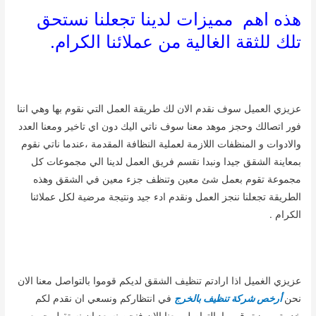
هذه اهم مميزات لدينا تجعلنا نستحق
تلك للثقة الغالية من عملائنا الكرام.
عزيزي العميل سوف نقدم الان لك طريقة العمل التي نقوم بها وهي اننا
فور اتصالك وحجز موهد معنا سوف ناتي اليك دون اي تاخير ومعنا العدد
والادوات و المنظفات اللازمة لعملية النظافة المقدمة ،عندما ناتي نقوم
بمعاينة الشقق جيدا ونبدا نقسم فريق العمل لدينا الي مجموعات كل
مجموعة تقوم بعمل شئ معين وتنظف جزء معين في الشقق وهذه
الطريقة تجعلنا ننجز العمل ونقدم ادء جيد ونتيجة مرضية لكل عملائنا
الكرام .
عزيزي الغميل اذا ارادتم تنظيف الشقق لديكم قوموا بالتواصل معنا الان
نحن
أرخص شركة تنظيف بالخرج
في انتظاركم ونسعي ان نقدم لكم
خدمة مميزة ،قوموا بالتواصل معنا الان فنحن نسعد ان نستقبل جميع