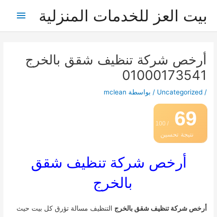
خطي
بيت العز للخدمات المنزلية
القائمة
لى
لمحتوى
الرئيس
أرخص شركة تنظيف شقق بالخرج
01000173541
/
Uncategorized
/ بواسطة
mclean
69
/ 100
نتيجة تحسين
محركات البحث
أرخص شركة تنظيف شقق
بالخرج
أرخص شركة تنظيف شقق بالخرج
التنظيف مسالة تؤرق كل بيت حيث