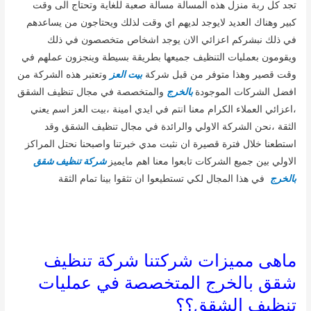
تجد كل ربة منزل هذه المسالة مسالة صعبة للغاية وتحتاج الى وقت
كبير وهناك العديد لايوجد لديهم اي وقت لذلك ويحتاجون من يساعدهم
في ذلك نبشركم اعزائي الان يوجد اشخاص متخصصون في ذلك
ويقومون بعمليات التنظيف جميعها بطريقة بسيطة وينجزون عملهم في
وقت قصير وهذا متوفر من قبل شركة
بيت العز
وتعتبر هذه الشركة من
افضل الشركات الموجودة
بالخرج
والمتخصصة في مجال تنظيف الشقق
،اعزائي العملاء الكرام معنا انتم في ايدي امينة ،بيت العز اسم يعني
الثقة ،نحن الشركة الاولي والرائدة في مجال تنظيف الشقق وقد
استطعنا خلال فترة قصيرة ان نثبت مدي خبرتنا واصبحنا نحتل المراكز
الاولي بين جميع الشركات تابعوا معنا اهم مايميز
شركة تنظيف شقق
بالخرج
في هذا المجال لكي تستطيعوا ان تثقوا بينا تمام الثقة
ماهى مميزات شركتنا شركة تنظيف
شقق بالخرج المتخصصة في عمليات
تنظيف الشقق؟؟