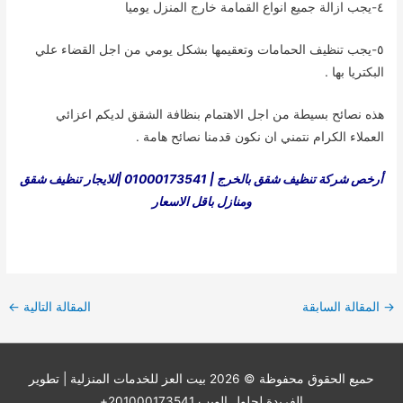
٤-يجب ازالة جميع انواع القمامة خارج المنزل يوميا
٥-يجب تنظيف الحمامات وتعقيمها بشكل يومي من اجل القضاء علي
البكتريا بها .
هذه نصائح بسيطة من اجل الاهتمام بنظافة الشقق لديكم اعزائي
العملاء الكرام نتمني ان نكون قدمنا نصائح هامة .
أرخص شركة تنظيف شقق بالخرج | 01000173541 |للايجار تنظيف شقق
ومنازل باقل الاسعار
Post
→
المقالة السابقة
المقالة التالية
←
navigation
حميع الحقوق محفوظة © 2026
بيت العز للخدمات المنزلية
| تطوير
الفريدة لحلول الويب 201000173541+