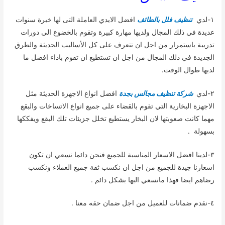
١-لدي
تنظيف فلل بالطائف
افضل الايدي العاملة التى لها خبرة سنوات
عديدة في ذلك المجال ولديها مهارة كبيرة وتقوم بالخضوع الى دورات
تدريبة باستمرار من اجل ان تتعرف على كل الأساليب الحديثة والطرق
الجديدة في ذلك المجال من اجل ان تستطيع ان تقوم باداء افضل ما
لديها طوال الوقت.
٢-لدي
شركة تنظيف مجالس بجدة
افضل انواع الاجهزة الحديثة مثل
الاجهزة البخارية التي تقوم بالقضاء على جميع انواع الاتساخات والبقع
مهما كانت صعوبتها لان البخار يستطيع تخلل جزيئات تلك البقع ويفككها
بسهولة .
٣-لدينا افضل الاسعار المناسبة للجميع فنحن دائما نسعي ان تكون
اسعارنا جيدة للجميع من اجل ان نكسب ثقة جميع العملاء ونكسب
رضاهم ايضا فهذا مانسعي اليها بشكل دائم .
٤-نقدم ضمانات للعميل من اجل ضمان حقه معنا .