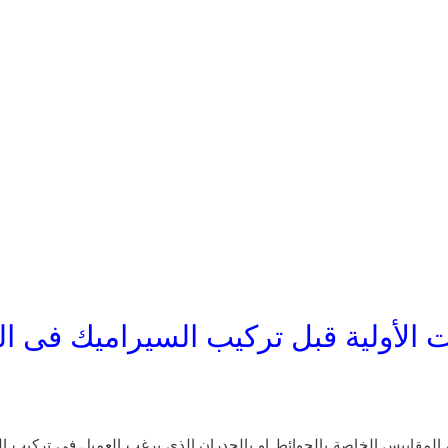
ت الأولية قبل تركيب السيراميك فى ال
 المقاييس الخاصة بالحوائط او بالجدران الذى يرغب العميل فى تركيب ال