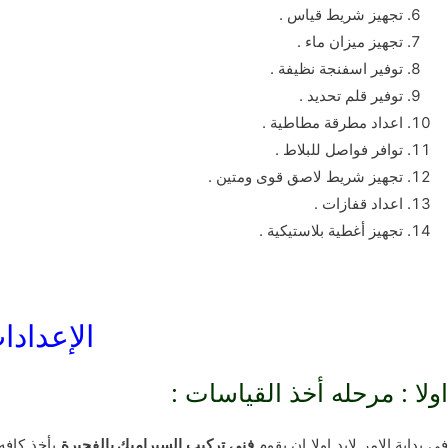
تجهيز شريط قياس .
تجهيز ميزان ماء .
توفير اسفنجة نظيفة .
توفير قلم تحديد .
اعداد مطرقة مطاطية .
توافر فواصل للبلاط .
تجهيز شريط لاصق قوى ومتين .
اعداد قفازات .
تجهيز أغطية بلاستيكية .
الإعدادا
اولا : مرحله أخذ القياسات :
ى بداية الامر لابد اولا ان يقوم
فنى تركيب السيراميك بالفجيرة
بأخذ كافه