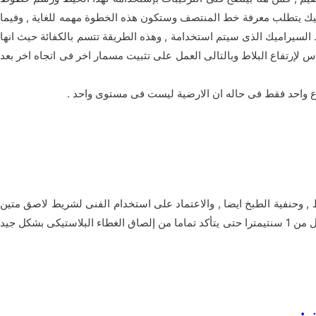
اميك يتطلب معرفة خط المنتصف وستكون هذه الخطوة مهمه للغاية , وفيما
السيراميك الذى سيتم استخدامة , وهذه الطريقة تتسم بالكفائة حيث انها
س لإرتفاع البلاط وبالتالى العمل على تثبيت مسمار اخر فى اتجاه اخر بعد
تفاع واحد فقط فى حاله ان الارضية ليست فى مستوى واحد .
ئط , وحنفية الطبخ ايضا , والاعتماد على استخدام الفنى لشريط لاصق متين
وقوى لتغطية كافه الاغطية البلاستيكية بطرف الجدار من الاسفل , فبيقوم الفنى بتغطية طرف الجدار من المنطقة السفلى بمسافه حوالى اقل من 1 سنتيمترا حتى يتأكد تماما من إلصاق الغطاء البلاستيكى بشكل جيد