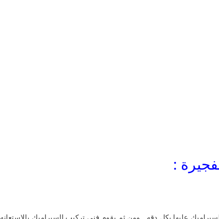
فجيرة :
سيراميك عليها بكل دقه , ومن ثم يقوم فنى تركيب السيراميك بالاستعانه