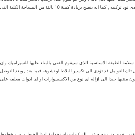
بشريط للقياس ويكون شريط طويل حتى يتمكن من تحديد مساحة الجدران , ومن هنا يتمكن الفنى من تحديد الكمية المناسبة من بلاط السيراميك الذى تود تركيبه , كما انه ينصح بزيادة كمية 10 بالئة من المساحة الكلية التى
سلامة الطبقة الاساسية الذى سيقوم الفنى بالبناء عليها للسيراميك وان
ك العوامل قد تؤدى الى تكسير البلاط او تشوهه فيما بعد , وبعد التوصل
ون منتبها جيدا الى ازاله اى نوع من الاكسسوارات او اى ادوات معلقه على
قيم , فمن هنا بينصح فنى التركيبات بإستخدامة لهذا الخيط ورسم خطوط