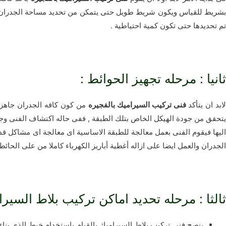
تم تحديدها حتى تكون كمية احتياطية .
ثانيا : مرحله تجهيز الحوائط :
ابد ان يتأكد
فنى تركيب السيراميك بالفجيره
من كون كافه الجدران جاهزة ل
يتحقق من جودة الهيكل الخاص بتلك الطبقة , ففى حاله اكتشاف الفنى وجود
اليها فيقوم الفنى بعمل معالجة للطبقة الاساسية اى معالجة اى مشاكل قد 
الجدران والعمل ايضا على ازاله أغطية أباريز الكهرباء كاملا من على الحائط 
ثالثا : مرحله تحديد اماكن تركيب بلاط السيرا
ينصح فنى تركيب بلاط السيراميك بالقيام بإستخدام خيط الذى بن