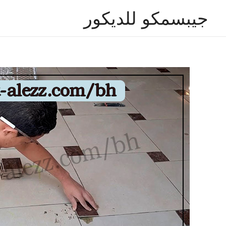
جيبسمكو للديكور