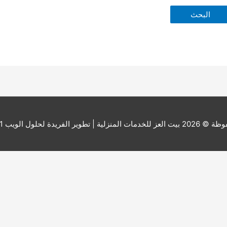
ة © 2026
بيت العز للخدمات المنزلية
| تطوير الفريدة لحلول الويب 201000173541+