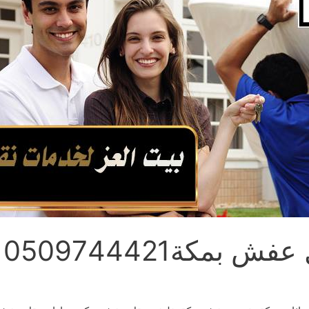
مكة0509744421