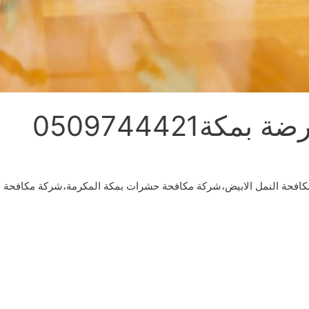
كة0509744421
افحة النمل الابيض،شركة مكافحة حشرات بمكة المكرمة،شركة مكافحة ال