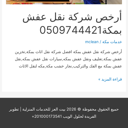
أرخص شركة نقل عفش
بمكة0509744421
خدمات مكة
/
mclean
أرخص شركة نقل عفش بمكة افضل شركة نقل اثاث بمكة,تخزين
عفش بمكة,تغليف ونقل عفش بمكه,سيارات نقل عفش بمكه,نقل
عفش بمكة مع الفك والتركيب,نجار خشب مكة,مكه لنقل الاثاث
أرخص
قراءة المزيد »
شركة
نقل
عفش
بمكة0509744421
حميع الحقوق محفوظة © 2026
بيت العز للخدمات المنزلية
| تطوير
الفريدة لحلول الويب 201000173541+