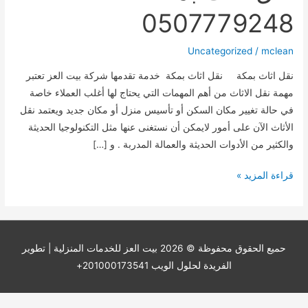
0507779248
Uncategorized
/
mclean
نقل اثاث بمكة نقل اثاث بمكة خدمة تقدمها شركة بيت العز تعتبر
مهمة نقل الاثاث من أهم المهمات التي يحتاج لها أغلب العملاء خاصة
في حالة تغيير مكان السكن أو تأسيس منزل أو مكان جديد ويعتمد نقل
الأثاث الآن على أمور لايمكن أن نستغنى عنها مثل التكنولوجيا الحديثة
والكثير من الأدوات الحديثة والعمالة المدربة . و […]
نقل
قراءة المزيد »
اثاث
بمكة
0507779248
حميع الحقوق محفوظة © 2026
بيت العز للخدمات المنزلية
| تطوير
الفريدة لحلول الويب 201000173541+