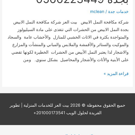
خدمات جدة
/
mclean
شركة مكافحة النمل الابيض بيت العز شركة مكافحة النمل الابيض
بجدة النمل الابيض من الحشرات التي تتغذى على مادة السيليولوز
والمتواجدة بكثرة في الاثاث الخشبي للمنازل والأخشاب عامة والسجاد
والموكيت والستائر والأقمشة والملابس والمباني والمنشأت والمزارع
والاشجار لذا يعتبر النمل الأبيض من الحشرات الخطيرة لكونها تقضي
على الأبنية والأثاث والأشجار والمحاصيل بشكل سنوي. ومن
شركة
قراءة المزيد »
مكافحة
النمل
الابيض
بجدة
حميع الحقوق محفوظة © 2026
بيت العز للخدمات المنزلية
| تطوير
0566223449
الفريدة لحلول الويب 201000173541+