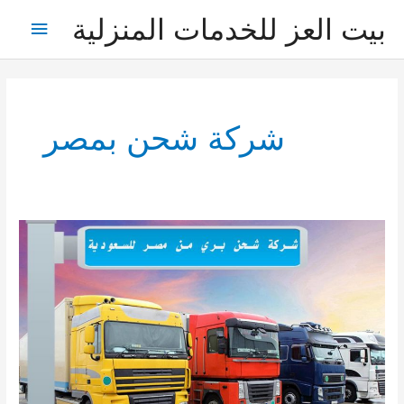
خطي
بيت العز للخدمات المنزلية
القائمة
لى
لمحتوى
الرئيس
شركة شحن بمصر