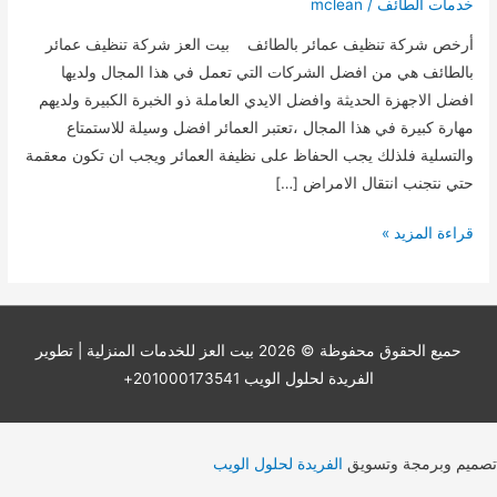
خدمات الطائف
/
mclean
أرخص شركة تنظيف عمائر بالطائف بيت العز شركة تنظيف عمائر
بالطائف هي من افضل الشركات التي تعمل في هذا المجال ولديها
افضل الاجهزة الحديثة وافضل الايدي العاملة ذو الخبرة الكبيرة ولديهم
مهارة كبيرة في هذا المجال ،تعتبر العمائر افضل وسيلة للاستمتاع
والتسلية فلذلك يجب الحفاظ على نظيفة العمائر ويجب ان تكون معقمة
حتي نتجنب انتقال الامراض […]
أرخص
قراءة المزيد »
شركة
تنظيف
عمائر
بالطائف
حميع الحقوق محفوظة © 2026
بيت العز للخدمات المنزلية
| تطوير
0531485822
الفريدة لحلول الويب 201000173541+
تصميم وبرمجة وتسويق
الفريدة لحلول الويب