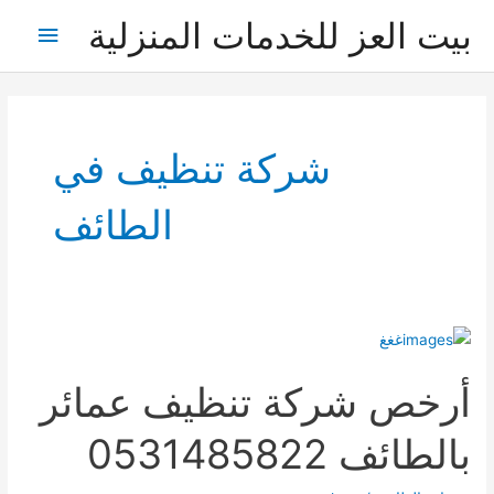
خطي
بيت العز للخدمات المنزلية
القائمة
لى
لمحتوى
الرئيس
شركة تنظيف في
الطائف
أرخص شركة تنظيف عمائر
بالطائف 0531485822