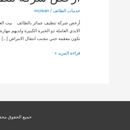
خدمات الطائف
/
mclean
أرخص شركة تنظيف عمائر بالطائف بيت العز 
الايدي العاملة ذو الخبرة الكبيرة ولديهم مها
تكون معقمة حتي نتجنب انتقال الامراض […]
أرخص
قراءة المزيد »
شركة
تنظيف
عمائر
بالطائف
0531485822
حميع الحقوق محفوظ