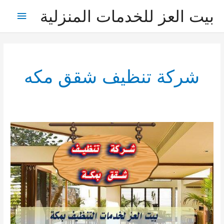
خطي
بيت العز للخدمات المنزلية
القائمة
لى
لمحتوى
الرئيس
شركة تنظيف شقق مكه