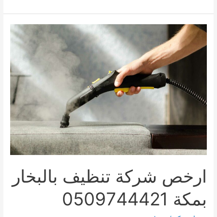
شركة
تنظيف
مساجد
بمكة
0509744421
ارخص شركة تنظيف بالبخار
بمكة 0509744421