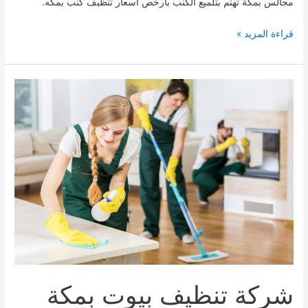
مجالس بمكة تهتم بتلميع الكنب بأرخص اسعار تنظيف كنب بمكه.
شركة
قراءة المزيد »
تنظيف
مجالس
وكنب
بمكة0509744421
شركة تنظيف بيوت بمكة