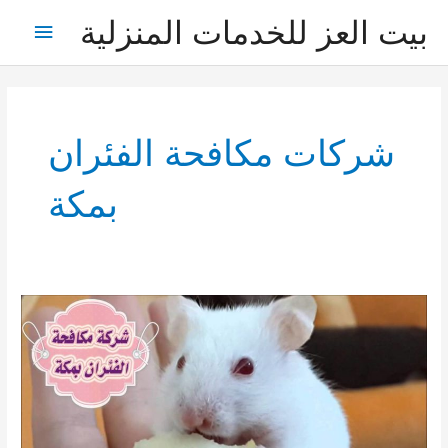
خطي
بيت العز للخدمات المنزلية
القائمة
لى
لمحتوى
الرئيس
شركات مكافحة الفئران
بمكة