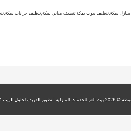
نازل بمكة,تنظيف بيوت بمكة,تنظيف مباني بمكة,تنظيف خزانات بمكة,ت
ة © 2026
بيت العز للخدمات المنزلية
| تطوير الفريدة لحلول الويب 201000173541+