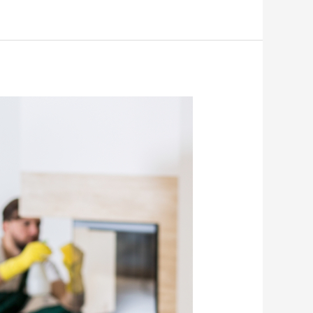
منازل
بمكة
0509744421