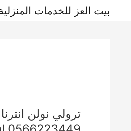
خطي
بيت العز للخدمات المنزلية
لى
لمحتوى
nal 0566223449