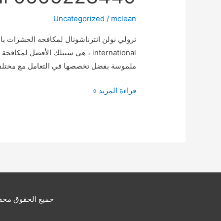
Uncategorized
/
mclean
international ، هي سبيلك الأفض
ملموسة بفضل تخصصها في التعامل مع مختلف ا
ترولي
قراءة المزيد »
نولن
انترناشيونال
لمكافحة
الحشرات
بالرياض
truly
nolen
international
حميع الحقوق محفوظ
0566223449