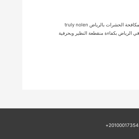
ترولي نولن انترناشونال لمكافحه الحشرات بالرياض truly nolen international بيت العز ترولي نولن انترناشيونال لمكافحة الحشرات بالرياض truly nolen
ات في الرياض بكفاءة منقطعة النظير وبحرفية