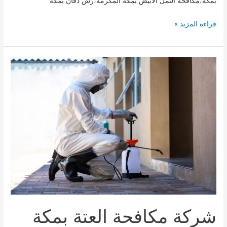
بمكة،مكافحة النمل الابيض بمكة المكرمة،رش دفان بمكة
شركة
قراءة المزيد »
مكافحة
الأرضة
بمكة0509744421
شركة مكافحة العتة بمكة