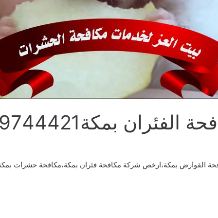
ئران بمكة0509744421
فحة القوارض بمكة،ارخص شركة مكافحة فئران بمكة،مكافحة حشرات بمكة