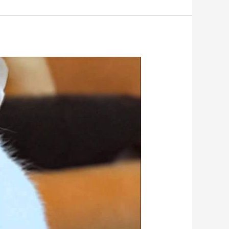
بمكة0509744421