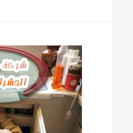
مكافحة
الفئران
بمكة0509744421