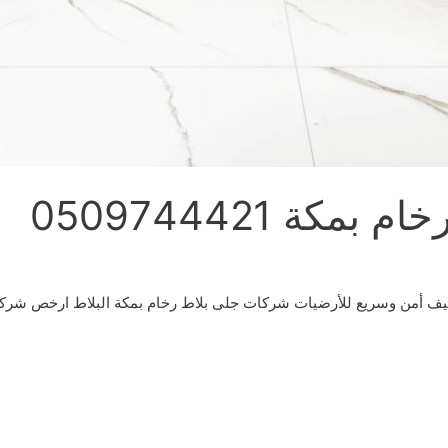
كة 0509744421
ف أمن وسريع للأرضيات شركات جلى بلاط رخام بمكة البلاط ارخص شركة