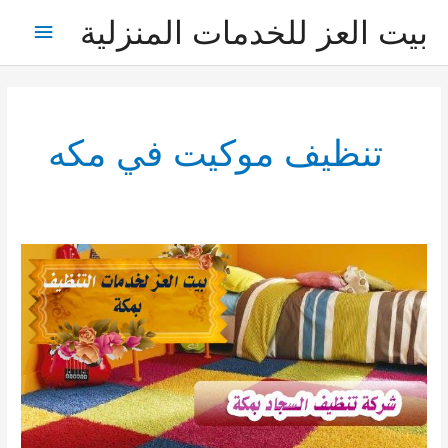
خطي
بيت العز للخدمات المنزلية
القائمة
لى
لمحتوى
الرئيس
تنظيف موكيت في مكه