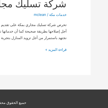
شركة تسليك مجاري بمكة
خدمات مكة
/
mclean
تحرص شركة تسليك مجاري بمكة على تقديم الع
أجل إصلاحها بطريقة صحيحة كما أن خدماتها تو
نجتهد باستمرار من أجل تزويد المنازل بتجربة
شركة
قراءة المزيد »
تسليك
مجاري
بمكة
0509744421
حميع الحقوق محفوظ