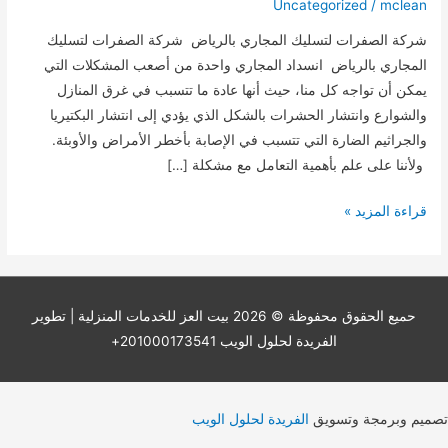
Uncategorized
/
mclean
شركة الصفرات لتسليك المجاري بالرياض شركة الصفرات لتسليك
المجاري بالرياض انسداد المجاري واحدة من أصعب المشكلات التي
يمكن أن تواجه كل منا، حيث أنها عادة ما تتسبب في غرق المنازل
والشوارع وانتشار الحشرات بالشكل الذي يؤدي إلى انتشار البكتيريا
والجراثيم الضارة التي تتسبب في الإصابة بأخطر الأمراض والأوبئة.
ولأننا على علم بأهمية التعامل مع مشكلة […]
شركة
قراءة المزيد »
الصفرات
لتسليك
المجاري
بالرياض
حميع الحقوق محفوظة © 2026
بيت العز للخدمات المنزلية
| تطوير
0566223449
الفريدة لحلول الويب 201000173541+
تصميم وبرمجة وتسويق
الفريدة لحلول الويب