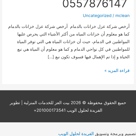
0557876147
Uncategorized
/
mclean
أرخص شركة عزل خزانات بالدمام أرخص شركة عزل خزانات بالدمام
كما هو معلوم أن خزانات المياه من أكثر الأشياء التي يحرص عليها
المواطنين في الدمام، حيث أن خزانات المياة هي التي توفر المياة
للمواطنين في كل نواحي الدمام و كما هو معلوم أن المياة هي نبع
الحياة و إذا تم الإهمال فيها فسوف تكون نبع […]
أرخص
قراءة المزيد »
شركة
عزل
خزانات
بالدمام
حميع الحقوق محفوظة © 2026
بيت العز للخدمات المنزلية
| تطوير
0531485822
الفريدة لحلول الويب 201000173541+
–
0557876147
تصميم وبرمجة وتسويق
الفريدة لحلول الويب