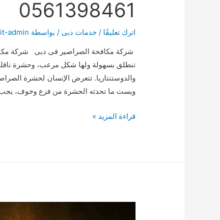
0561398461
اترك تعليقًا
/
خدمات دبى
/ بواسطة
it-admin
شركة مكافحة الصراصير فى دبى شركة مكاف
تنطلق بسهولة ولها شكل مرعب، وحشرة ناقلة 
والدوستنتاريا. تتعرض الإنسان لحشرة الصراص
وبست ما تحدثه الحشرة من فزع وخوف، يجب ا
شركة
قراءة المزيد »
مكافحة
الصراصير
فى
دبى
0561398461