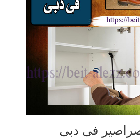
صراصير فى دبى