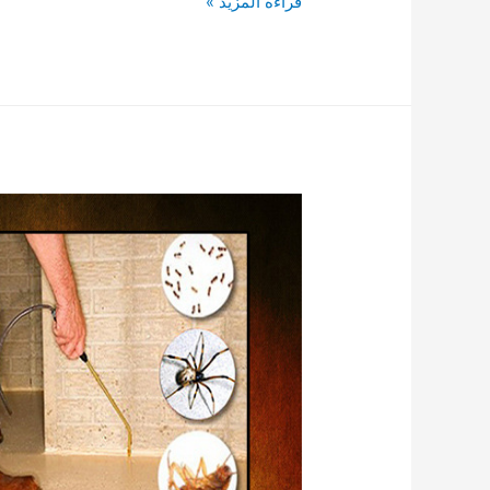
شركة
قراءة المزيد »
مكافحة
الفئران
في
دبي
0561398461