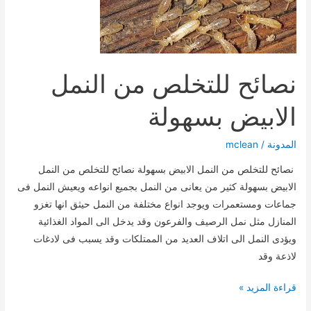
نصائح للتخلص من النمل
الابيض بسهولة
المدونة
/
mclean
نصائح للتخلص من النمل الابيض بسهولة نصائح للتخلص من النمل
الابيض بسهولة كثير من يعانى من النمل بجميع انواعه ويعيش النمل فى
جماعات ومستعمرات ويوجد انواع مختلفة من النمل حيثق انها تغزو
المنازل مثل نمل الرصيف والفرعون وقد يدخل الى المواد الغذائية
ويؤدى النمل الى اتلاف العديد من الممتلكات وقد يسبب فى لادغات
لاذعة وقد
نصائح
قراءة المزيد »
للتخلص