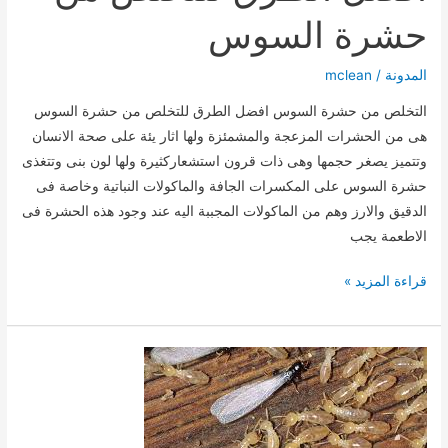
حشرة السوس
مبيدات
المدونة
/
mclean
التخلص من حشرة السوس افضل الطرق للتخلص من حشرة السوس
هى من الحشرات المزعجة والمشمئزة ولها اثار يئة على صحة الانسان
وتتميز يصغر حجمها وهى ذات قرون استشعاركثيرة ولها لون بنى وتتغذى
حشرة السوس على المكسرات الجافة والماكولات النباتية وخاصة فى
الدقيق والارز وهم من الماكولات المجببة اليه عند وجود هذه الحشرة فى
الاطعمة يجب
افضل
قراءة المزيد »
الطرق
للتخلص
من
حشرة
السوس