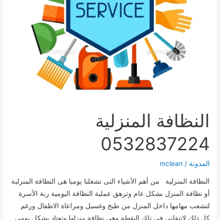
النظافة المنزلية
0532837224
المدونة
/
mclean
النظافة المنزلية من أهم الأشياء التى تشغلنا يوميا هى النظافة المنزلية
أو نظافة المنزل بشكل عام وترهق عملية النظافة اليومية ربة الأسرة
لتشعب مهامها داخل المنزل من طبخ وغسيل ومراعاة الاطفال ورغم
كل ذلك لاتتفانى فى تلك النقطة وهى نظافة منزلها وتعتاد بشكل يومى