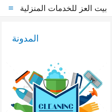
خطي
بيت العز للخدمات المنزلية
القائمة
لى
لمحتوى
الرئيس
المدونة