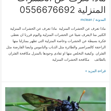
المنزلية 0556676692
المدونة
/
mclean
ماذا تعرف عن الحشرات المنزلية ماذا تعرف عن الحشرات المنزلية
الكثير منا لايعرف شيئا عن الحشرات المنزلية واليوم قررنا ان نعطى
فكرة بسيطة عن الحشرات وخاصة المنزلية التى تظهر بمنازلنا منها
الزاحفة كالصراصير والطائرة مثل الذباب والناموس وايضا القارضة مثل
الفئران وكيفية التخلص منها او تفادى وجودها بالمنزل مكافحة الفئران
بالطائف مكافحة الحشرات المنزلية
ماذا
قراءة المزيد »
تعرف
عن
الحشرات
المنزلية
0556676692