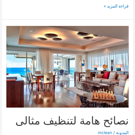
طرق
قراءة المزيد »
التخلص
من
الحشرات
الطائرة
نصائح هامة لتنظيف مثالى
المدونة
/
mclean