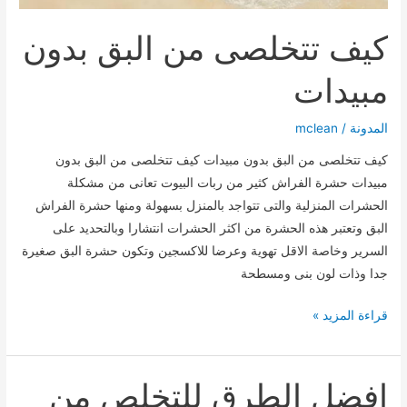
كيف تتخلصى من البق بدون
مبيدات
المدونة
/
mclean
كيف تتخلصى من البق بدون مبيدات كيف تتخلصى من البق بدون
مبيدات حشرة الفراش كثير من ربات البيوت تعانى من مشكلة
الحشرات المنزلية والتى تتواجد بالمنزل بسهولة ومنها حشرة الفراش
البق وتعتبر هذه الحشرة من اكثر الحشرات انتشارا وبالتحديد على
السرير وخاصة الاقل تهوية وعرضا للاكسجين وتكون حشرة البق صغيرة
جدا وذات لون بنى ومسطحة
كيف
قراءة المزيد »
تتخلصى
من
البق
افضل الطرق للتخلص من
بدون